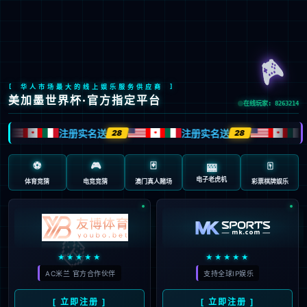

EN
/
JP