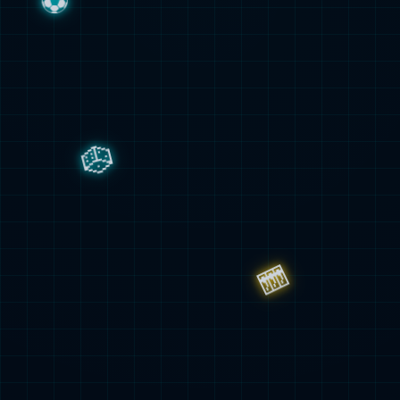
2026-05-18
2026-03-11
2026-02-24