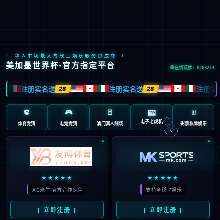

EN
/
JP