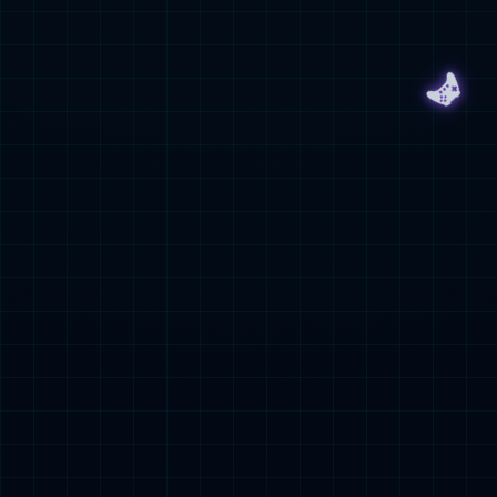
砺新变革，聚势谋远 | 热烈庆祝beats365官网集团成立28
3•15投资者保护主题教育宣传
“没有退路，就是胜利之路！” ——beats365官网技术20
周年！
25先进表彰暨2026奋战誓师大会隆重举行
查看详情
查看详情
查看详情