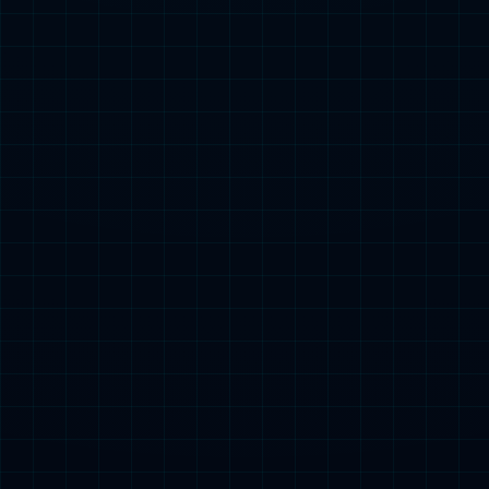
2026的钢铁意志与集体信念
人决胜
。
2025年并
最后，集团何董事长发表重要讲话。他首先向
肩奋斗的全体beats365官网家人致以感谢，并向扛旗
宣誓、担当重任的奋斗者们特别致敬！面对2026年的
机会与挑战，何董充分肯定股份公司推行阿米巴，对
重点项目实行“奖励先行、激励到位”；项目成功后，