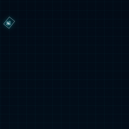
系
全效能双升
自由
eters