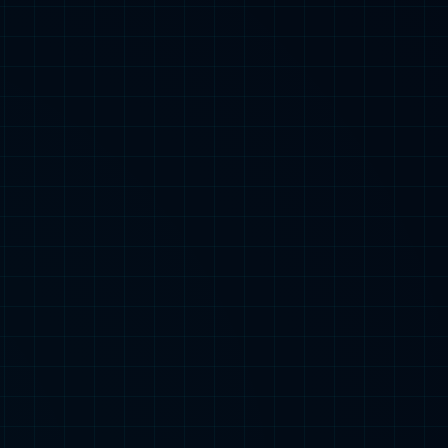
列化设计，亦可定制
搭配，多元车型适配，续航无忧保障