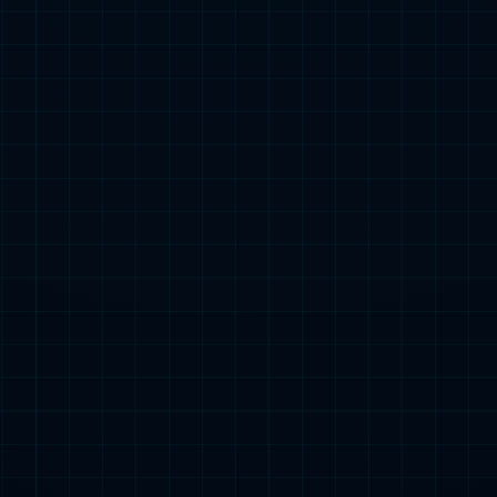
国家/地区*
公司名称