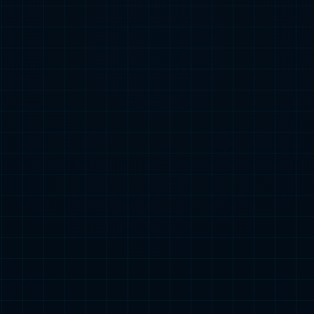
14S4P/13S
5
217
405X101
With
CAN/UART
IP
＜5