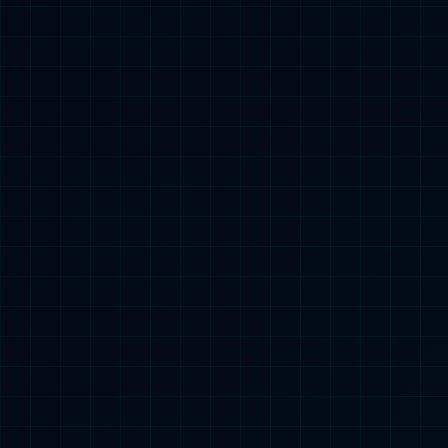
支持APP智能监控
智控互联，状态实时洞察，安
Product Param
产品参数