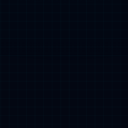
提交
产品中心
关于beats365官网
3C类
beats365官网简介
小型动力类
社会责任
起动电源类