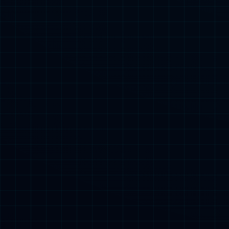
姓名*
验证码*
内容