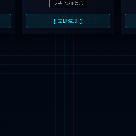
(可定制）