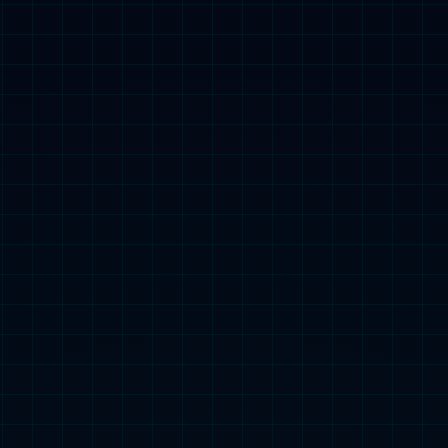
res
美融合
低
觉性能无界
功耗