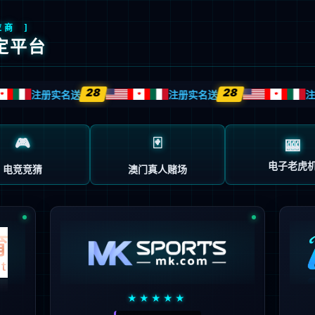
产品中心
关于beats365官网
新闻动态
投资
ter