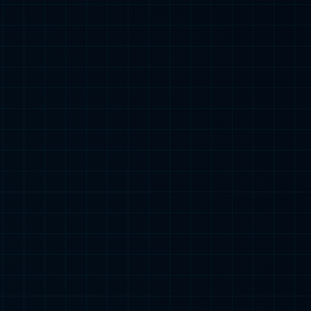
308984
415311
锂离子聚合物
锂离子聚合物
4000mAh
4050mAh
80V，充电截止电压4.35V
3.80V，充电截止电压4.35V