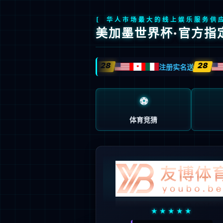
Product Cen
产品中心