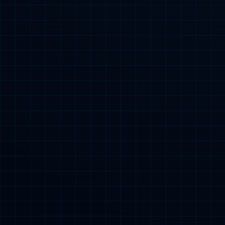
Contact Us
联系我们
产品*
姓名*
验证码*