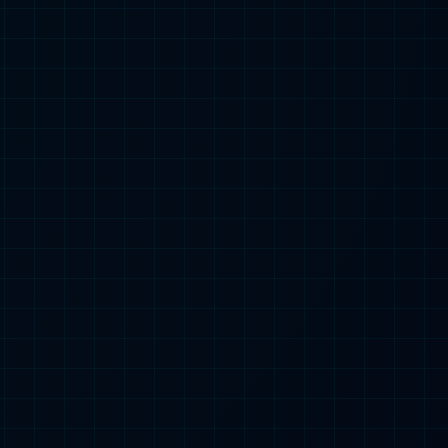
0.5Cmin
0.7Cmin
0.5Cmin
0.5Cmin
0.5C/0.5C，循环800次
0.7C/0.5C，循环800次
3.00*89.9*84.2mm
4.15*53.6*115.0mm