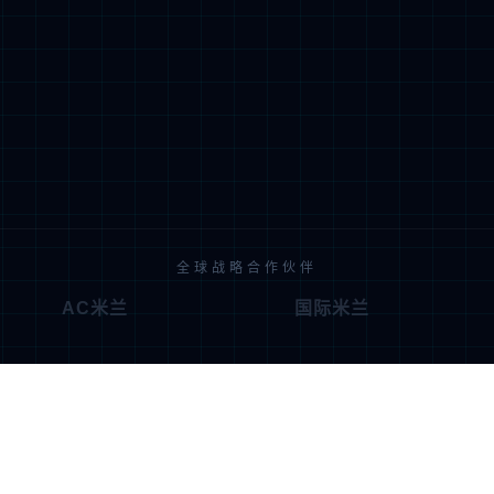
产品中心
关于beats365官网
3C类
beats365官网简介
小型动力类
社会责任
起动电源类
储能类
特种车辆电源类