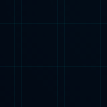
3.0Cmin
最大充电电流
1.0Cmin
最大放电电流
3.0C/1.0C，循
循环寿命
3.05*84.0*9
厚*宽*长