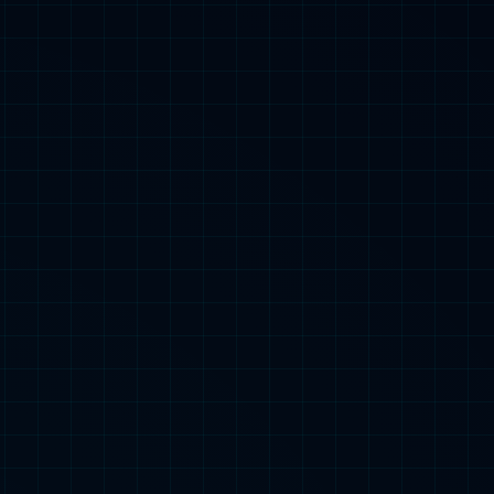
现快速充电和轻薄的体积
快充，体积能量跃迁，轻薄高效能