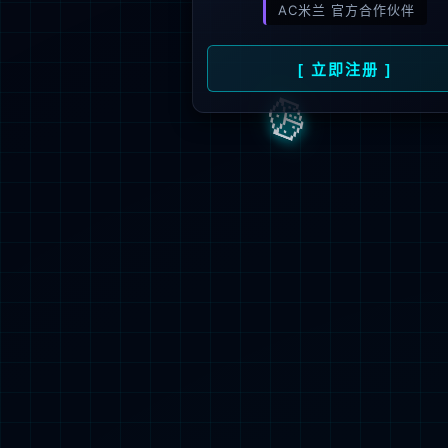
首页
产品中心
平板/笔记本电池产品
高功率


